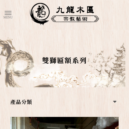
雙獅匾額系列
產品分類