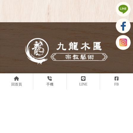
回首頁
手機
LINE
FB
@523zxryr
0919454151
53972165
asd304304@gmail.com
台中市烏日區環中路八段680巷30號