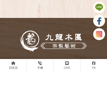
回首頁
手機
LINE
FB
@523zxryr
0919454151
53972165
asd304304@gmail.com
台中市烏日區環中路八段680巷30號