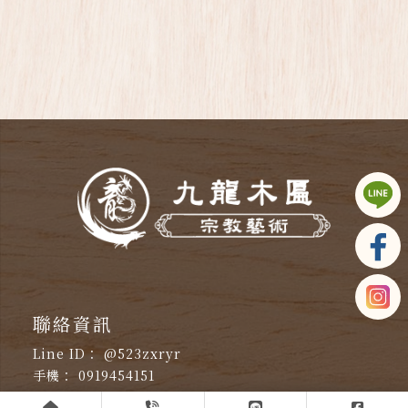
@523zxryr
0919454151
53972165