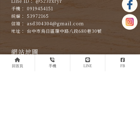
@523zxryr
0919454151
53972165
asd304304@gmail.com
台中市烏日區環中路八段680巷30號
回首頁
關於我們
服務項目
回首頁
手機
LINE
FB
服務流程
作品分享
案例分享
所有商品
聯絡我們
匾額訂製
台中匾額訂製
烏日匾額訂製
匾額工廠
台中匾額工廠
烏日匾額工廠
匾額製作
Designed by
揚京快客
Copyright © 2026
隱私權政策
網站使用條款
..
累積人氣: 63988