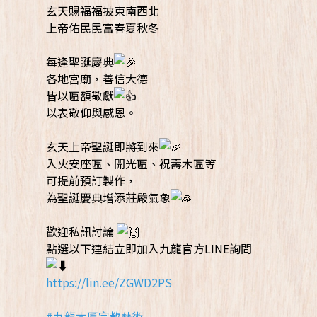
玄天賜福福披東南西北
上帝佑民民富春夏秋冬
每逢聖誕慶典
各地宮廟，善信大德
皆以匾額敬獻
以表敬仰與感恩。
玄天上帝聖誕即將到來
入火安座匾、開光匾、祝壽木匾等
可提前預訂製作，
為聖誕慶典增添莊嚴氣象
歡迎私訊討論
點選以下連結立即加入九龍官方LINE詢問
https://lin.ee/ZGWD2PS
#九龍木匾宗教藝術